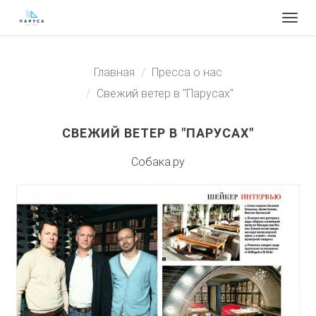
Togg
navig
Главная
Пресса о нас
Свежий ветер в "Парусах"
СВЕЖИЙ ВЕТЕР В "ПАРУСАХ"
Собака.ру